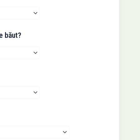
de băut?
t