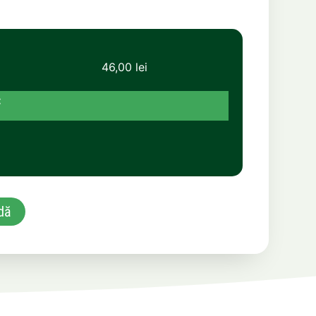
46,00
lei
dă