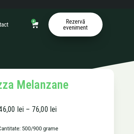
Cart
Rezervă
0
tact
eveniment
zza Melanzane
46,00
lei
–
76,00
lei
Cantitate: 500/900 grame