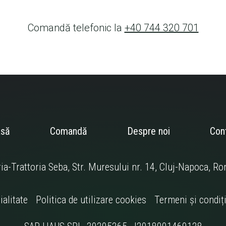
Comandă telefonic la
+40 744 320 701
asă
Comandă
Despre noi
Con
ia-Trattoria Seba, Str. Muresului nr. 14, Cluj-Napoca, R
ialitate
Politica de utilizare cookies
Termeni și condiți