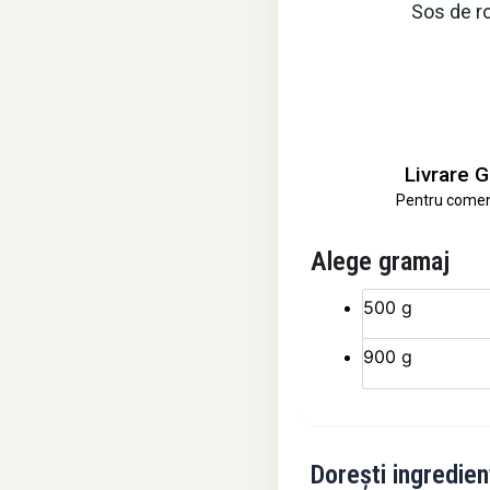
Sos de ro
Livrare G
Pentru comenzi
Cantitate
Alege gramaj
Pizza
Melanzane
500 g
900 g
Dorești ingredien