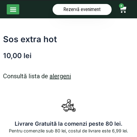
Skip
Cart
0
Rezervă eveniment
to
content
Despre noi
Sos extra hot
10,00
lei
Consultă lista de
alergeni
Livrare Gratuită la comenzi peste 80 lei.
Pentru comenzile sub 80 lei, costul de livrare este 6,99 lei.