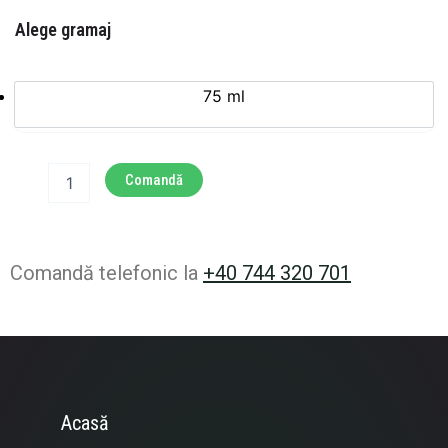
Cantitate
Alege gramaj
Sos
extra
hot
75 ml
Comandă
Comandă telefonic la
+40 744 320 701
Acasă