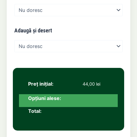
al
Ragu
Adaugă și desert
44,00
lei