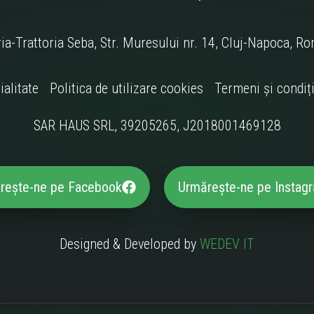
ia-Trattoria Seba, Str. Muresului nr. 14, Cluj-Napoca, R
ialitate
Politica de utilizare cookies
Termeni și condiți
SAR HAUS SRL, 39205265, J2018001469128
rește-ne pe Facebook
Urmărește-ne pe Instag
Designed & Developed by
WEDEV IT