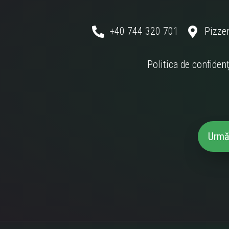
+40 744 320 701
Pizzer
Politica de confidenț
Urmă