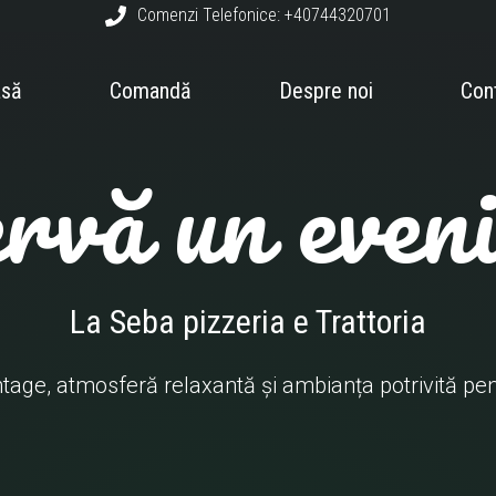
Comenzi Telefonice: +40744320701
asă
Comandă
Despre noi
Con
rvă un even
La Seba pizzeria e Trattoria
ntage, atmosferă relaxantă și ambianța potrivită pent