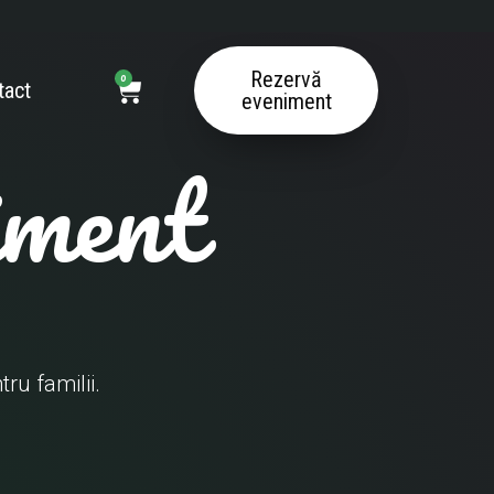
Cart
Rezervă
0
tact
eveniment
iment
ru familii.